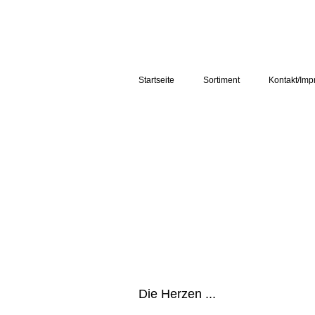
Schöne Sachen aus Stoff ...
von Susanne Jurczyk
Startseite
Sortiment
Kontakt/Im
Die Herzen ...